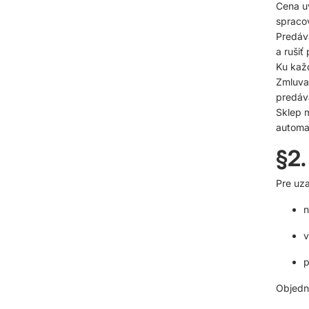
Cena u
spracov
Predáva
a rušiť
Ku kaž
Zmluva
predáv
Sklep m
automat
§2.
Pre uza
n
v
p
Objedn