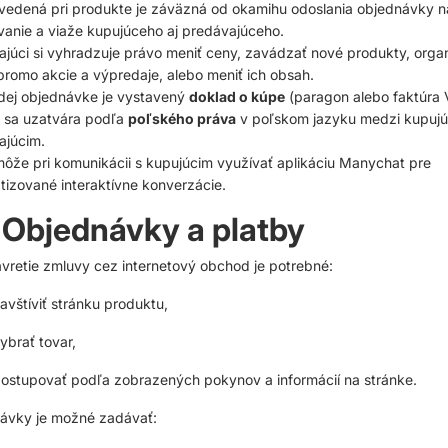
vedená pri produkte je záväzná od okamihu odoslania objednávky n
anie a viaže kupujúceho aj predávajúceho.
júci si vyhradzuje právo meniť ceny, zavádzať nové produkty, orga
 promo akcie a výpredaje, alebo meniť ich obsah.
dej objednávke je vystavený
doklad o kúpe
(paragon alebo faktúra 
 sa uzatvára podľa
poľského práva
v poľskom jazyku medzi kupujú
ajúcim.
ôže pri komunikácii s kupujúcim využívať aplikáciu Manychat pre
izované interaktívne konverzácie.
 Objednávky a platby
vretie zmluvy cez internetový obchod je potrebné:
avštíviť stránku produktu,
ybrať tovar,
ostupovať podľa zobrazených pokynov a informácií na stránke.
ávky je možné zadávať: