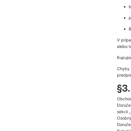
b
p
B
V príp
alebo t
Kupujúc
Chyby 
predpis
§3.
Obchod 
Doručen
sekcii 
Osobný
Doručen
Kupujúc