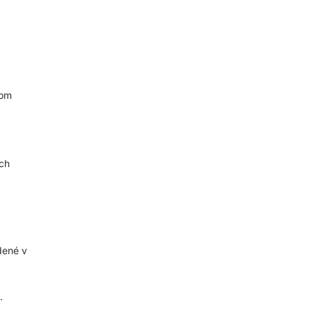
lom
ch
dené v
.