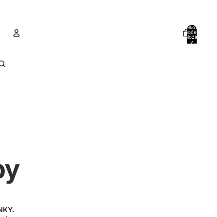
Celkový
počet
položiek
v
košíku:
0
Konto
Ďalšie možnosti prihlásenia
Objednávky
Profil
by
NKY.