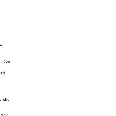
om
,
o kúpe
ený
Poľsko
hrany