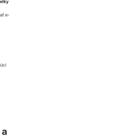
ielky
ať e-
úci
 a