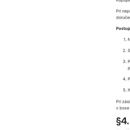
Pri nep
doručen
Postup
N
S
P
p
P
I
Pri zás
v boxe 
§4.