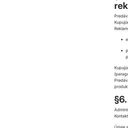
re
Predáva
Kupujú
Reklam
e
p
Kupujú
(parago
Predáv
produkt
§6
Adminis
Kontak
Údaje s