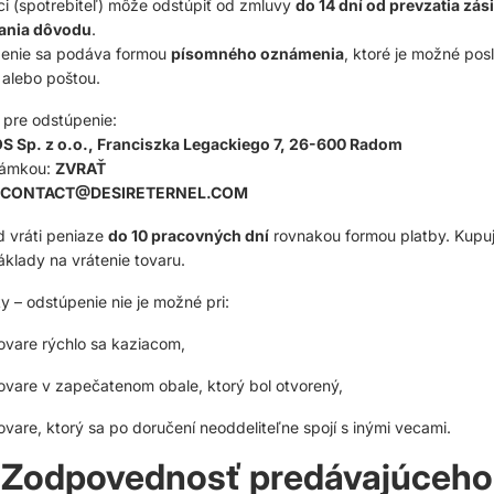
i (spotrebiteľ) môže odstúpiť od zmluvy
do 14 dní od prevzatia zás
ania dôvodu
.
enie sa podáva formou
písomného oznámenia
, ktoré je možné posl
 alebo poštou.
 pre odstúpenie:
 Sp. z o.o., Franciszka Legackiego 7, 26-600 Radom
námkou:
ZVRAŤ
CONTACT@DESIRETERNEL.COM
 vráti peniaze
do 10 pracovných dní
rovnakou formou platby. Kupuj
áklady na vrátenie tovaru.
 – odstúpenie nie je možné pri:
ovare rýchlo sa kaziacom,
ovare v zapečatenom obale, ktorý bol otvorený,
ovare, ktorý sa po doručení neoddeliteľne spojí s inými vecami.
. Zodpovednosť predávajúceho