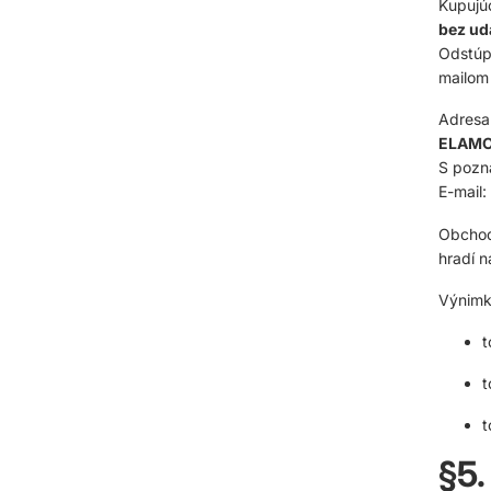
Kupujúc
bez ud
Odstúp
mailom
Adresa
ELAMOS
S poz
E-mail:
Obchod
hradí n
Výnimky
t
t
t
§5