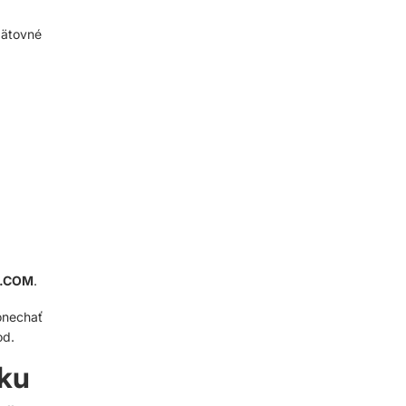
pätovné
.COM
.
onechať
od.
ľku