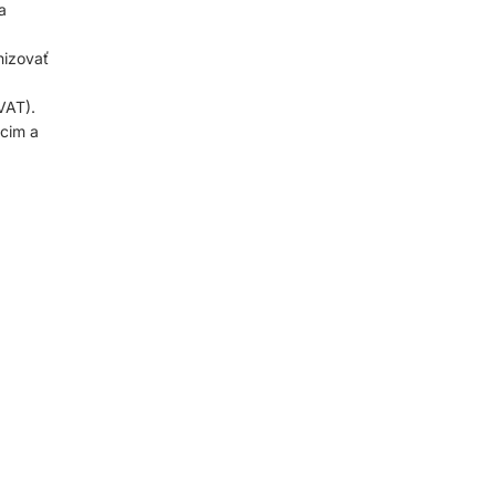
a
nizovať
VAT).
cim a