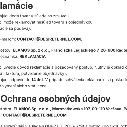
klamácie
júci dodá tovar v súlade so zmluvou.
ci môže reklamovať nesúlad tovaru s objednávkou.
ácie sa podávajú:
-mailom:
CONTACT@DESIRETERNEL.COM
,
oštou:
ELAMOS Sp. z o.o., Franciszka Legackiego 7, 26-600 Rad
poznámka:
REKLAMÁCIA
ci uvedie dôvod reklamácie a požadovaný postup. Nutný je doklad 
n, faktúra, potvrdenie objednávky).
ajúci odpovie do
14 dní
. V prípade schválenia reklamácie sa poškod
 vymení alebo vráti cena.
. Ochrana osobných údajov
trátor:
ELAMOS Sp. z o.o., Marszałkowska 107, 00-110 Varšava, 
t:
CONTACT@DESIRETERNEL.COM
a spracúvajú v súlade s GDPR (EÚ 2016/679) a platnou politikou oc