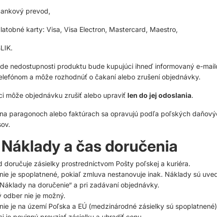
ankový prevod,
latobné karty: Visa, Visa Electron, Mastercard, Maestro,
LIK.
ade nedostupnosti produktu bude kupujúci ihneď informovaný e-mai
elefónom a môže rozhodnúť o čakaní alebo zrušení objednávky.
i môže objednávku zrušiť alebo upraviť
len do jej odoslania
.
na paragonoch alebo faktúrach sa opravujú podľa poľských daňový
ov.
 Náklady a čas doručenia
doručuje zásielky prostredníctvom Pošty poľskej a kuriéra.
ie je spoplatnené, pokiaľ zmluva nestanovuje inak. Náklady sú uve
„Náklady na doručenie“ a pri zadávaní objednávky.
 odber nie je možný.
ie je na území Poľska a EÚ (medzinárodné zásielky sú spoplatnené)
i je povinný prevziať zásielku a uhradiť cenu.