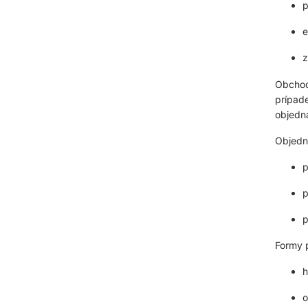
p
e
z
Obchod 
prípad
objedn
Objedn
p
p
p
Formy p
h
o