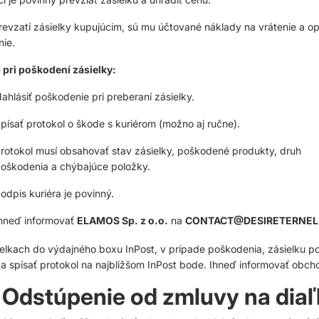
revzatí zásielky kupujúcim, sú mu účtované náklady na vrátenie a o
ie.
 pri poškodení zásielky:
ahlásiť poškodenie pri preberaní zásielky.
písať protokol o škode s kuriérom (možno aj ručne).
rotokol musí obsahovať stav zásielky, poškodené produkty, druh
oškodenia a chýbajúce položky.
odpis kuriéra je povinný.
hneď informovať
ELAMOS Sp. z o.o.
na
CONTACT@DESIRETERNEL
ielkach do výdajného boxu InPost, v prípade poškodenia, zásielku p
a spísať protokol na najbližšom InPost bode. Ihneď informovať obch
 Odstúpenie od zmluvy na dia