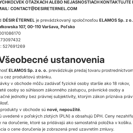
KÝCHKOĽVEK OTÁZKACH ALEBO NEJASNOSTIACH KONTAKTUJTE
MAIL:
CONTACT@DESIRETERNEL.COM
d
DÉSIR ÉTERNEL
je prevádzkovaný spoločnosťou
ELAMOS Sp. z o.
łkowska 107, 00-110 Varšava, Poľsko
001086170
273097432
: 527691269
 Všeobecné ustanovenia
nosť
ELAMOS Sp. z o. o.
prevádzkuje predaj tovaru prostredníctvo
tu cez produktovú stránku.
ávky v obchode môžu zadávať fyzické osoby staršie ako 18 rokov,
leté osoby so súhlasom zákonného zástupcu, právnické osoby a
ačné jednotky bez právnej subjektivity, ktorým zákon priznáva prá
losť.
 produkty v obchode sú
nové, nepoužité
.
ú uvedené v poľských zlotých (PLN) a obsahujú DPH. Ceny nezahŕň
 na doručenie, ktoré sa pridávajú ako samostatná položka v košíku.
cia o cene doručenia je zobrazená pred uzavretím zmluvy.