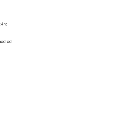
24h;
hod od