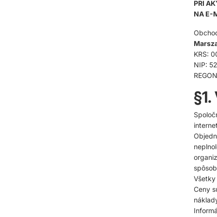
PRI A
NA E-
Obcho
Marsza
KRS: 0
NIP: 5
REGON
§1.
Spoloč
interne
Objedn
neplno
organiz
spôsobi
Všetky
Ceny s
náklady
Informá