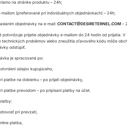
riamo na stránke produktu – 24h;
-mailom (preferované pri individuálnych objednávkach) – 24h;
aslaním objednávky na e-mail:
CONTACT@DESIRETERNEL.COM
– 
potvrdzuje prijatie objednávky e-mailom do 24 hodín od prijatia. V
e technických problémov alebo zneužitia zľavového kódu môže obc
ávky odstúpiť.
ávka je spracovaná po:
otvrdení údajov kupujúceho,
ri platbe na dobierku – po prijatí objednávky,
ri platbe prevodom – po pripísaní platby na účet.
latby:
otovosť pri prevzatí,
nline platba,